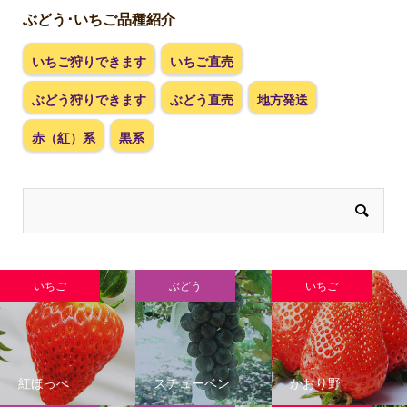
ぶどう･いちご品種紹介
いちご狩りできます
いちご直売
ぶどう狩りできます
ぶどう直売
地方発送
赤（紅）系
黒系
いちご
ぶどう
いちご
紅ほっぺ
スチューベン
かおり野