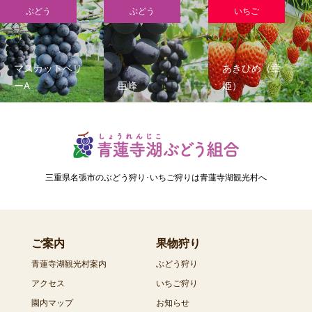
ぶどう
ぶどう
いちご
マスカットベリ
あきひめ（章
ーA
巨峰
姫）
三重県名張市のぶどう狩り･いちご狩りは青蓮寺湖観光村へ
ご案内
果物狩り
青蓮寺湖観光村案内
ぶどう狩り
アクセス
いちご狩り
園内マップ
お知らせ